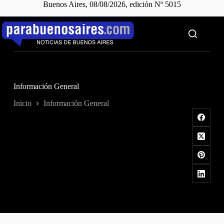
Buenos Aires, 08/08/2026, edición Nº 5015
Saltar
al
contenido
Información General
Inicio
Información General