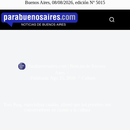
Buenos Aires, 08/08/2026, edición Nº 5015
Saltar
al
contenido
Parabuenosaires.com | Noticias de Buenos
Aires
Publicada
Ago 25, 2016
Cultura
Toni Puig, especialista catalán, afirmó que los porteños son
conservadores en cuanto a la cultura