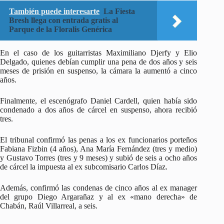
También puede interesarte
La Fiesta
Bresh llega con entrada gratis al
Parque de la Floralis Genérica
En el caso de los guitarristas Maximiliano Djerfy y Elio
Delgado, quienes debían cumplir una pena de dos años y seis
meses de prisión en suspenso, la cámara la aumentó a cinco
años.
Finalmente, el escenógrafo Daniel Cardell, quien había sido
condenado a dos años de cárcel en suspenso, ahora recibió
tres.
El tribunal confirmó las penas a los ex funcionarios porteños
Fabiana Fizbin (4 años), Ana María Fernández (tres y medio)
y Gustavo Torres (tres y 9 meses) y subió de seis a ocho años
de cárcel la impuesta al ex subcomisario Carlos Díaz.
Además, confirmó las condenas de cinco años al ex manager
del grupo Diego Argarañaz y al ex «mano derecha» de
Chabán, Raúl Villarreal, a seis.