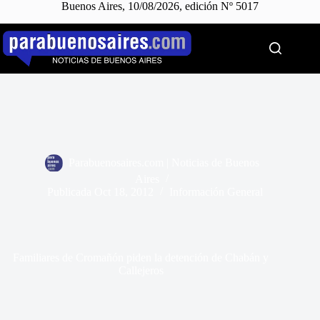
Buenos Aires, 10/08/2026, edición Nº 5017
Saltar
al
contenido
Parabuenosaires.com | Noticias de Buenos
Aires
Publicada
Oct 18, 2012
Información General
Familiares de Cromañón piden la detención de Chabán y
Callejeros