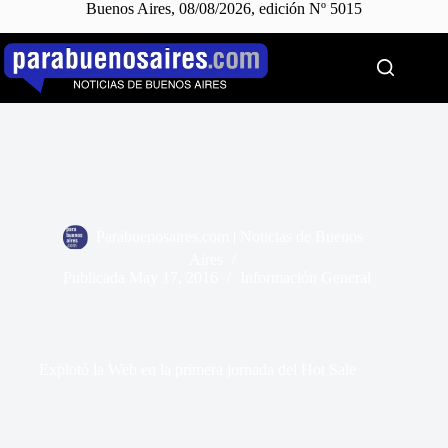
Buenos Aires, 08/08/2026, edición Nº 5015
Saltar
al
contenido
Parabuenosaires.com | Noticias de Buenos
Aires
Publicada
May 17, 2016
Información General
Explotó la Web en la primera jornada del Hot Sale