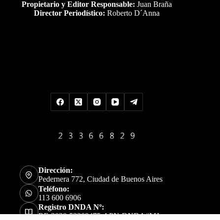
Propietario y Editor Responsable:
Juan Braña
Director Periodístico:
Roberto D´Anna
Uds es el visitante Nro
Dirección:
Pedernera 772, Ciudad de Buenos Aires
Teléfono:
113 600 6906
Registro DNDA Nº:
RE-2020-52309475-APN-DNDA#MJ