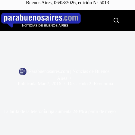
Buenos Aires, 06/08/2026, edición Nº 5013
Saltar
al
contenido
Parabuenosaires.com | Noticias de Buenos
Aires
Publicada
Mar 7, 2016
Destacado 2
,
Economía
La tarifa de la telefonía fija aumenta 240% a partir de mayo