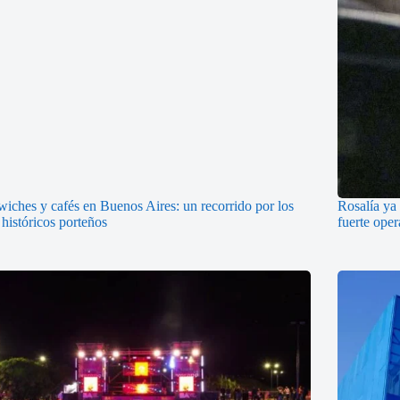
iches y cafés en Buenos Aires: un recorrido por los
Rosalía ya 
 históricos porteños
fuerte oper