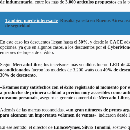
de indumentaria
, entre los más de
3.000 artículos propuestos
en la p
También puede interesarte
Rosalía ya está en Buenos Aires: así
de seguridad
En este caso los descuentos llegan hasta el
50%,
y desde la
CACE
adv
opciones, ya que en algunos casos, a los descuentos por e
l CyberMon
emisores de tarjeta de crédito.
Según
MercadoLibre
, los televisores más vendidos fueron
LED de 42
acondicionados
fueron los modelos de 3.200 watts con
40% de descu
30% de descuento
.
«Estamos muy satisfechos con el éxito registrado al momento por
a productos de primera calidad a precios muy accesibles como an
consumo personal»
, aseguró el gerente comercial de
Mercado Libre,
Además de las marcas reconocidas,
«un gran números de pymes arg
para alcanzar un importante volumen de ventas»
, indicaron desde 
En ese sentido, el director de
EnlacePymes, Silvio Tonolini
, sostuvo 