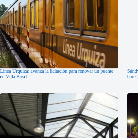
Línea Urquiza: avanza la licitación para renovar un puente
Sándw
en Villa Bosch
bares