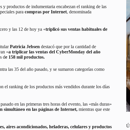
s y productos de indumentaria encabezan el ranking de las
speciales para
compras por Internet
, denominada
s cero y las 12 de hoy ya «
triplicó sus ventas habituales de
titular
Patricia Jebsen
destacó que por la cantidad de
van «
a triplicar las ventas del CyberMonday del año
s d
e 158 mil productos.
ontra las 35 del año pasado, y se sumaron categorías como
on el ranking de los productos más vendidos durante los días
 pasado en las primeras tres horas del evento, las «más duras»
en simultáneo en las páginas de Internet,
mientras que este
Ú
res, aires acondicionados, heladeras, celulares y productos