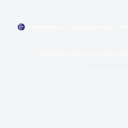
Parabuenosaires.com | Noticias de Buenos Aires
Pub
CyberMonday: televisores, aires, heladeras, celu
Primeras horas exitosas