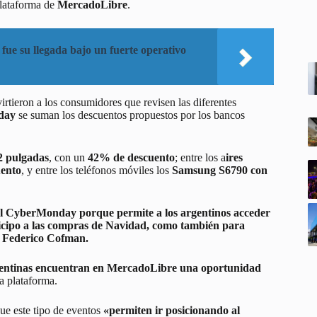
lataforma de
MercadoLibre
.
 fue su llegada bajo un fuerte operativo
irtieron a los consumidores que revisen las diferentes
day
se suman los descuentos propuestos por los bancos
 pulgadas
, con un
42% de descuento
; entre los a
ires
ento
, y entre los teléfonos móviles los
Samsung S6790 con
 el CyberMonday porque permite a los argentinos acceder
ticipo a las compras de Navidad, como también para
 Federico Cofman.
entinas encuentran en MercadoLibre una oportunidad
la plataforma.
que este tipo de eventos
«permiten ir posicionando al