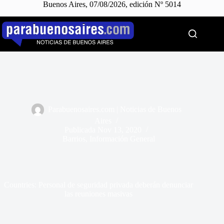
Buenos Aires, 07/08/2026, edición Nº 5014
Saltar
al
contenido
Parabuenosaires.com | Noticias de Buenos
Aires
Publicada
Nov 13, 2020
Barrios
,
Información General
Countries: Personal de seguridad privada deberán denunciar
las reuniones masivas