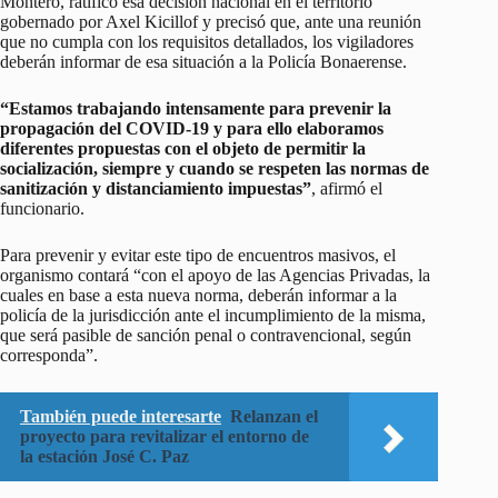
Montero, ratificó esa decisión nacional en el territorio
gobernado por Axel Kicillof y precisó que, ante una reunión
que no cumpla con los requisitos detallados, los vigiladores
deberán informar de esa situación a la Policía Bonaerense.
“Estamos trabajando intensamente para prevenir la
propagación del COVID-19 y para ello elaboramos
diferentes propuestas con el objeto de permitir la
socialización, siempre y cuando se respeten las normas de
sanitización y distanciamiento impuestas”
, afirmó el
funcionario.
Para prevenir y evitar este tipo de encuentros masivos, el
organismo contará “con el apoyo de las Agencias Privadas, la
cuales en base a esta nueva norma, deberán informar a la
policía de la jurisdicción ante el incumplimiento de la misma,
que será pasible de sanción penal o contravencional, según
corresponda”.
También puede interesarte
Relanzan el
proyecto para revitalizar el entorno de
la estación José C. Paz