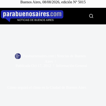
Buenos Aires, 08/08/2026, edición Nº 5015
Saltar
al
contenido
Parabuenosaires.com | Noticias de Buenos
Aires
Publicada
Oct 17, 2012
Información General
Cómo seguirá el clima en la Ciudad de Buenos Aires